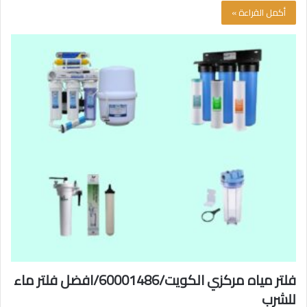
أكمل القراءة »
فلتر مياه مركزي الكويت/60001486/افضل فلتر ماء
للشرب