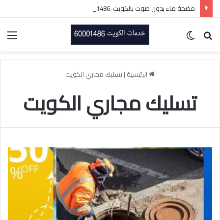
مضخة ماء بدون صوت بالكويت-60001486-اتصل الان
بحث
الوضع
الق
عن
المظلم
الرئيسية
|
تسليك مجاري الكويت
تسليك مجاري الكويت