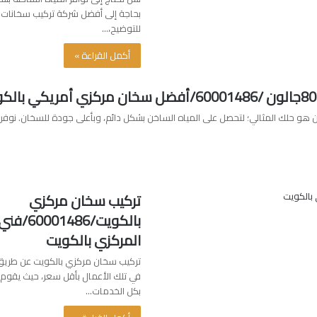
بحاجة إلى أفضل شركة تركيب سخانات م
للتوضيح،…
أكمل القراءة »
مريكي 80جالون هو حلك المثالي؛ لتحصل على المياه الساخن بشكل دائم، وبأعلى جودة للسخان. ن
تركيب سخان مركزي
بالكويت/6
المركزي بالكويت
تركيب سخان مركزي بالكويت عن طر
في تلك الأعمال بأقل سعر، حيث يق
بكل الخدمات…