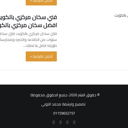
أكمل القراءة »
افضل سخان مركزي بالكو
فني سخان مركزي بالكويت فني سخان
سنوات من الكفاءه والخبره وممارسة 
طويله اتصل بنا نصلك…
أكمل القراءة »
© حقوق النشر 2026، جميع الحقوق محفوظة
تصميم وارشفة محمد التوني
01159652757
فيسبوك
تويتر
يوتيوب
انستقرام