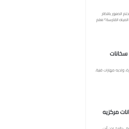
 الصنبور بانتظار
المياه القارسة؟ نعلم
ضل شركة صيانة سخانات
، ولديه مهارات فنية.
6000148/سخانات مركزيه
ل دائم؟، إذن أنت