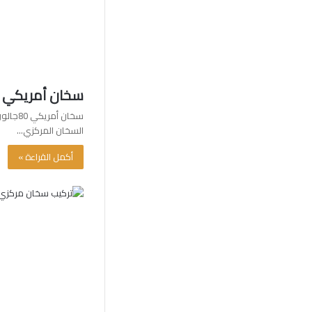
سخان أمريكي 80جالون /60001486/أفضل سخان مركزي أمريكي بالكويت
سخان أ
السخان المركزي…
أكمل القراءة »