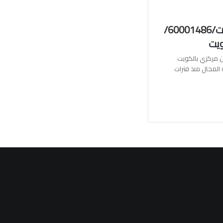
فني سخان مركزي بالكويت/60001486/
يت
 مركزي بالكويت
المجال منذ فترات