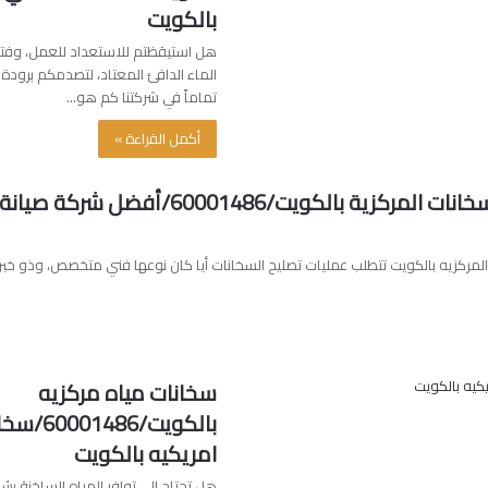
بالكويت
هل استيقظتم للاستعداد للعمل، وفتحتم
الماء الدافئ المعتاد، لتصدمكم برودة 
تماماً في شركتنا كم هو…
أكمل القراءة »
شركة تصليح السخانات المركزية بالكويت/60001486/أف
لمركزيه بالكويت تتطلب عمليات تصليح السخانات أيا كان نوعها فني متخصص، وذو خبرة
سخانات مياه مركزيه
بالكويت/6
امريكيه بالكويت
هل تحتاج إلى توافر المياه الساخنة بشك