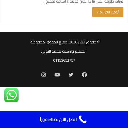
فترات طويله اتصل بنا بنا الحين خدمه ٢٤ساعه لجميع…
أكمل القراءة »
© حقوق النشر 2026، جميع الحقوق محفوظة
تصميم وارشفة محمد التوني
01159652757
فيسبوك
تويتر
يوتيوب
انستقرام
اتصل الان نصلك فوراً