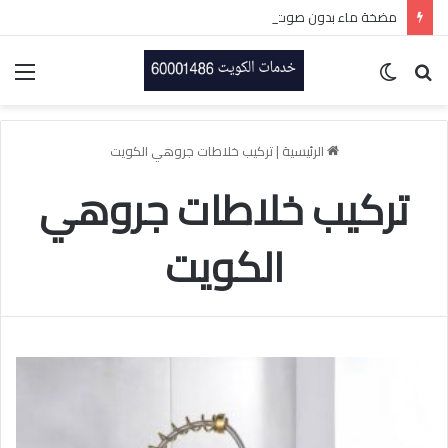
مضخة ماء بدون صوت بالكويت-60001486-اتصل الان
بحث
الوضع
الق
عن
المظلم
الرئيسية
|
تركيب خلاطات جروهي الكويت
تركيب خلاطات جروهي
الكويت