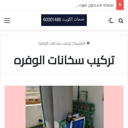
مضخة ماء بدون صوت بالكويت-60001486-اتصل الان
بحث
الوضع
الق
عن
المظلم
الرئيسية
|
تركيب سخانات الوفره
تركيب سخانات الوفره