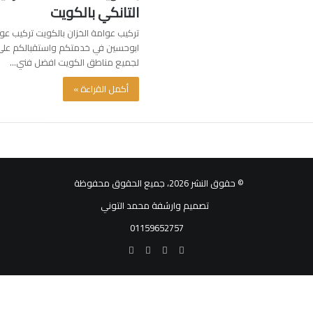
التانكي بالكويت
تركيب عوامة الخزان بالكويت تركيب عوا
لجميع مناطق الكويت افضل فني…
أكمل القراءة »
© حقوق النشر 2026، جميع الحقوق محفوظة
تصميم وارشفة محمد التوني
01159652757
فيسبوك
تويتر
يوتيوب
انستقرام