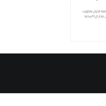
مة الخزان بالكويت
ابوحسين في خدمتكم واستقبالكم على مدار ال٢٤ساعه