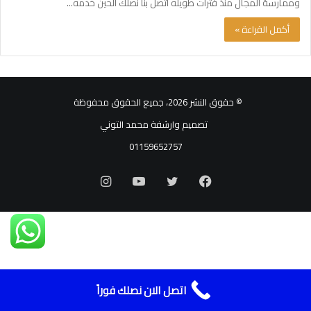
وممارسة المجال منذ فترات طويله اتصل بنا نصلك الحين خدمه…
أكمل القراءة »
© حقوق النشر 2026، جميع الحقوق محفوظة
تصميم وارشفة محمد التوني
01159652757
فيسبوك
تويتر
يوتيوب
انستقرام
اتصل الان نصلك فوراً