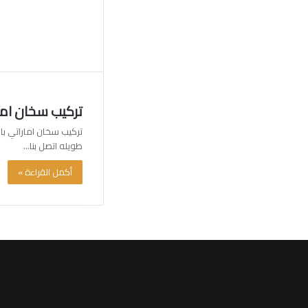
تركيب سخان اماراتي بالكوي
تركيب سخان اماراتي با
طويله اتصل بنا…
أكمل القراءة »