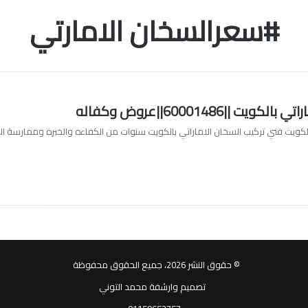
#سعرالسخان الامارتي
ت ||60001486||عروض وكفاله
لكويت فني تركيب السخان الاماراتي بالكويت سنوات من الكفاءه والخبره وممارسة ال
© حقوق النشر 2026، جميع الحقوق محفوظة
تصميم وارشفة محمد التوني