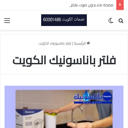
مضخة ماء بدون صوت بالكويت-60001486-اتصل الان
بحث
الوضع
الق
عن
المظلم
الرئيسية
|
فلتر باناسونيك الكويت
فلتر باناسونيك الكويت