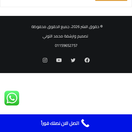
© حقوق النشر 2026، جميع الحقوق محفوظة
تصميم وارشفة محمد التوني
01159652757
فيسبوك
تويتر
يوتيوب
انستقرام
اتصل الان نصلك فوراً