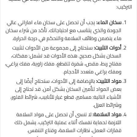
التركيب:
سخان الماء:
يجب أن تحصل على سخان ماء اماراتي عالي
الجودة والذي يتناسب مع احتياجاتك. تأكد من شراء سخان
ماء يتضمن وظائف السلامة والتحكم في درجة الحرارة.
أدوات التثبيت:
ستحتاج إلى مجموعة من الأدوات لتثبيت
السخان بشكل صحيح. هذه الأدوات قد تشمل: مفكات،
مفتاح ربط، مقص، شفرة للقطع، مفك زاوية، مفك براغي،
ومفك براغي متعدد الأحجام.
مواد التثبيت:
بالإضافة إلى الأدوات، ستحتاج أيضًا إلى
بعض المواد لتأمين السخان بشكل آمن. قد تحتاج إلى
الأشياء التالية: مسامير، قطع غيار للأنابيب، شرائط الفلور،
وشرائط العزل.
مواد السلامة:
لا تنسى أن تحصل على مواد السلامة
اللازمة لحماية نفسك أثناء عملية التركيب. يشمل ذلك
قفازات العمل، نظارات السلامة، وقناع التنفس.