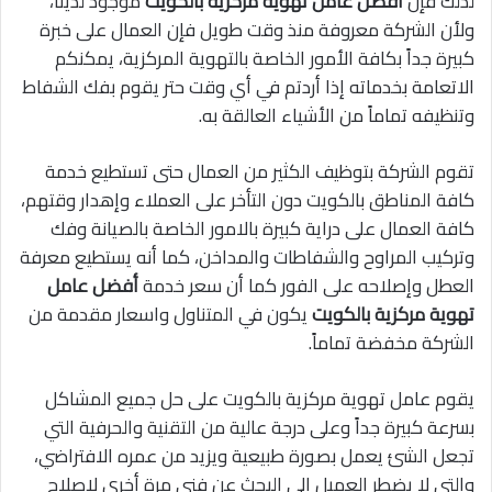
لذلك فإن
أفضل عامل تهوية مركزية بالكويت
موجود لدينا،
ولأن الشركة معروفة منذ وقت طويل فإن العمال على خبرة
كبيرة جداً بكافة الأمور الخاصة بالتهوية المركزية، يمكنكم
الاتعامة بخدماته إذا أردتم في أي وقت حتر يقوم بفك الشفاط
وتنظيفه تماماً من الأشياء العالقة به.
تقوم الشركة بتوظيف الكثير من العمال حتى تستطيع خدمة
كافة المناطق بالكويت دون التأخر على العملاء وإهدار وقتهم،
كافة العمال على دراية كبيرة بالامور الخاصة بالصيانة وفك
وتركيب المراوح والشفاطات والمداخن، كما أنه يستطيع معرفة
العطل وإصلاحه على الفور كما أن سعر خدمة
أفضل عامل
تهوية مركزية بالكويت
يكون في المتناول واسعار مقدمة من
الشركة مخفضة تماماً.
يقوم عامل تهوية مركزية بالكويت على حل جميع المشاكل
بسرعة كبيرة جداً وعلى درجة عالية من التقنية والحرفية التي
تجعل الشئ يعمل بصورة طبيعية ويزيد من عمره الافتراضي،
والتي لا يضطر العميل إلى البحث عن فني مرة أخرى لإصلاح