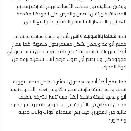
ويكون مطلوب في مختلف الأوقات، تهتم الشركة بتقديم
المصداقية وإتقان العمل والحرص على الجودة المقدمة
للعميل وبالاسعار المناسبة والمتفق عليها مع الفني.
يتميز
شفاط باناسونيك 4انش
بأنه ذو جودة وخامة عالية في
جميع أنواعه ويعمل بشكل مستمر بدون صعوبة، كما يتميز
أيضاً بسهولة تنظيفه وفكه وإعادة التركيب من جديد بدون أي
مجهود كبير ولا يصدر أي صوت مزعج أثناء تشغيله برغم من
قوة المحرك.
كما يتميز أيضاً أنه يمنع دخول الحشرات داخل فتحة التهوية
بسبب وجود شبكة خارجية تمنع ذلك وفي بعض الاجهزة يوجد
أنواع لديها شبكة داخلية أيضاً، حيث تتميز الشركة بتنظيف
مداخن المطابخ في الكويت على يد فريق متميز ولديهم خبرة
عالية من المدربين، حيث يتم استخدام أدوات وآلات حديثة
ومتطورة.