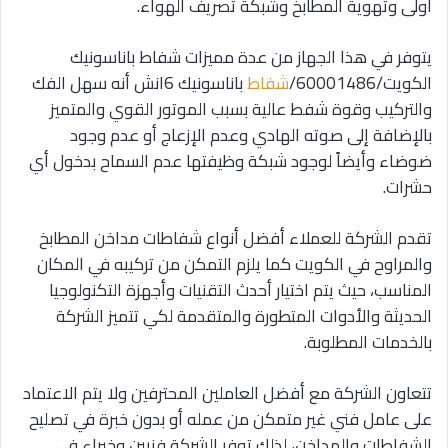
أولى وتهوية المطابخ وشبكة تصريف الهواء.
يتوفر في هذا الجهاز من عدة مميزات شفاط باناسونيك
الكويت/60001486/
شفاط
باناسونيك 6انش أنه سهل الفك
والتركيب وقوة شفط عالية بسبب الموتور القوي والمتميز
بالإضافة إلى صوته الهادي وعدم الإزعاج أو عدم وجود
ضوضاء وأيضاً لوجود شبكة وظيفتها عدم السماح بدخول أي
حشرات.
تقدم الشركة للعملاء أفضل أنواع شفاطات مداخن المطابخ
والمراوح في الكويت كما يلزم التمكن من تركيبه في المكان
المناسب، حيث يتم اختيار أحدث التقنيات وأجهزة التكنولوجيا
الحديثة والأدوات المتطورة والمتقدمة لكي تتميز الشركة
بالخدمات المطلوبة.
تتعاون الشركة مع أفضل العاملين المحترفين ولا يتم الاعتماد
على عامل فني غير متمكن من عمله أو بدون خبرة في تصليح
الشفاطات والمداخن، لذلك توفر الشركة فنيين وخبراء في