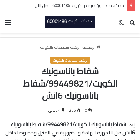
مضخة ماء بدون صوت بالكويت-60001486-اتصل الان
بحث
الوضع
الق
عن
المظلم
الرئيسية
|
تركيب شفاطات بالكويت
تركيب شفاطات بالكويت
شفاط باناسونيك
الكويت/99449821/شفاط
باناسونيك 6انش
0
266
4 دقائق
يعد
شفاط باناسونيك الكويت/99449821/شفاط باناسونيك
6انش
من الاجهزة الهامة والضرورية في المنزل وخصوصا داخل