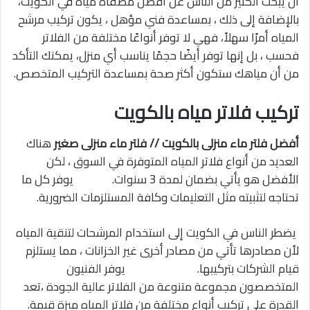
أن يبحث الكثير من الناس عن أفضل مصفاة مياه في الكويت،
بالإضافة إلى ذلك ، بمساعدة فني مؤهل ، يكون تركيب مرشح
المياه أمرًا سهلاً، فهي لا توفر أنواعًا مختلفة من الفلاتر
فحسب ، بل إنها توفر أيضًا حجمًا يناسب أي منزل، يمكنك التأكد
من أن مياهك ستكون أكثر صحة بمساعدة التركيب المتخصص.
تركيب فلاتر مياه بالكويت
أفضل فلتر ماء منزلى بالكويت // فلتر ماء منزلى صغير
هناك
العديد من أنواع فلاتر المياه المتوفرة في السوق ، لكن
الأفضل هو يأتي بضمان لمدة 3 سنوات. يوفر كل ما
تحتاجه لتثبيته مثل التعليمات وكافة المستلزمات الضرورية.
يضطر الناس في الكويت إلى استخدام المرشحات لتنقية المياه
لأن مصادرها تأتي من مصادر أخرى غير الخزانات ، مما يستلزم
قيام الشركات بتركيبها. يوفر الفنيون
المتخصصون مجموعة متنوعة من الفلاتر عالية الجودة ،تعد
القدرة على تركيب أنواع مختلفة من فلاتر المياه ميزة قيمة.