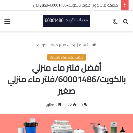
مضخة ماء بدون صوت بالكويت-60001486-اتصل الان
بحث
الوضع
الق
عن
المظلم
الرئيسية
|
تركيب فلاتر مياه بالكويت
تركيب فلاتر مياه بالكويت
أفضل فلتر ماء منزلي
بالكويت/60001486/فلتر ماء منزلي
صغير
0
172
2 دقائق