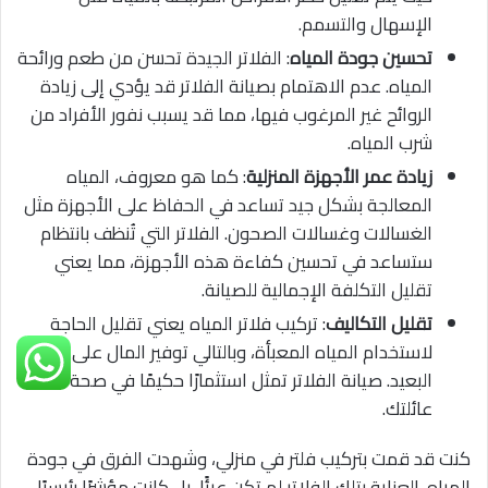
الإسهال والتسمم.
تحسين جودة المياه
: الفلاتر الجيدة تحسن من طعم ورائحة
المياه. عدم الاهتمام بصيانة الفلاتر قد يؤدي إلى زيادة
الروائح غير المرغوب فيها، مما قد يسبب نفور الأفراد من
شرب المياه.
زيادة عمر الأجهزة المنزلية
: كما هو معروف، المياه
المعالجة بشكل جيد تساعد في الحفاظ على الأجهزة مثل
الغسالات وغسالات الصحون. الفلاتر التي تُنظف بانتظام
ستساعد في تحسين كفاءة هذه الأجهزة، مما يعني
تقليل التكلفة الإجمالية للصيانة.
تقليل التكاليف
: تركيب فلاتر المياه يعني تقليل الحاجة
لاستخدام المياه المعبأة، وبالتالي توفير المال على المدى
البعيد. صيانة الفلاتر تمثل استثمارًا حكيمًا في صحة
عائلتك.
كنت قد قمت بتركيب فلتر في منزلي، وشهدت الفرق في جودة
المياه. العناية بتلك الفلاتر لم تكن عبئًا، بل كانت مؤشرًا رئيسيًا