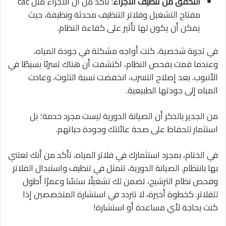
التحقق من تنظيف الأجزاء
: تأكد من أن الأجزاء مثل các
مفتاح التشغيل وفلاتر التنظيف محدثة ونظيفة، حيث
يمكن أن يكون لها تأثير على كفاءة النظام.
في تجربة شخصية، كنت أواجه مشكلة في جودة المياه،
وعندما قمت بفحص النظام، اكتشفت أن هناك تسربًا بسيطًا في
الأنبوب. بعد إصلاح التسرب، انخفضت نسبة التلوث، وعادت
المياه إلى جودتها الطبيعية.
من الجدير بالذكر أن الصيانة الدورية ليست مجرد خدمة؛ بل
استثمار للحفاظ على صحة عائلتك وجودة حياتهم.
في الختام، بمجرد استثمارك في فلاتر المياه، تأكد من أنك تعتني
بها بانتظام. الصيانة الدورية، تتمثل في تنظيف واستبدال الفلاتر
وفحص نظام الترشيح، تضمن لك تشغيلًا سلسًا وعمرًا أطول
للفلاتر. كخطوة أخيرة، لا تتردد في استشارة المتخصصين إذا
كنت بحاجة لأي مساعدة أو استشارة!