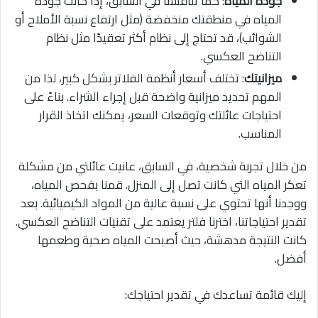
جودة المياه
: كما تناقشنا في السابق، إذا كانت جودة
المياه في منطقتك منخفضة (مثل ارتفاع نسبة الأملاح أو
الشوائب)، قد تحتاج إلى نظام أكثر تعقيدًا مثل نظام
التناضح العكسي.
ميزانيتك
: تختلف أسعار أنظمة الفلاتر بشكل كبير، لذا من
المهم تحديد ميزانية واضحة قبل إجراء الشراء. بناءً على
احتياجات عائلتك وتوقعات السعر، يمكنك اتخاذ القرار
المناسب.
من خلال تجربة شخصية، في السابق، عانيت عائلتي من مشكلة
تعكر المياه التي كانت تصل إلى المنزل. قمنا بفحص المياه،
ووجدنا أنها تحتوي على نسبة عالية من المواد الكيميائية. بعد
تقدير احتياجاتنا، اخترنا فلتر يعتمد على تقنيات التناضح العكسي.
كانت النتيجة مدهشة، حيث أصبحت المياه صحية وطعمها
أفضل.
إليك قائمة تساعدك في تقدير احتياجك: