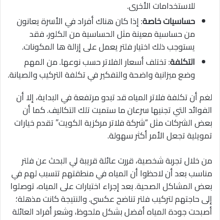
للاستخدامات الأخرى.
حساسيات خاصة
: إذا كان هناك أفراد في الأسرة يعانون
من حساسية معينة مثل الحساسية من الكلور، فقد
يستوجب ذلك اختيار فلتر يعمل على إزالة ها المكونات.
التكلفة
: تختلف أسعار الفلاتر حسب نوعها. من المهم
وضع ميزانية واضحة والتفكير في تكلفة التركيب والصيانة.
لغم أن تكلفة فلاتر المياه قد تبدو مرتفعة في البداية، إلا أن
الفوائد التي تجنيها سرعان ما ستميت تلك التكاليف. كما أن
بعض الشركات مثل “شركة فلاتر مركزية الكويت” تقدم خيارات
تمويلية تجعل الأمر أكثر سهولة.
من خلال تجربة شخصية، قررت عائلة قريبة لي البحث عن فلتر
مناسب بعد أن لاحظوا أن المياه في منطقتهم تتسبب لهم في
بعض المشاكل الصحية. بعد إجراء اختبارات على المياه، توصلوا
إلى حاجتهم لتركيب فلتر تناضح عكسي. والنتيجة كانت مذهلة؛
أصبحت جودة المياه أفضل بشكل ملحوظ، وشعر أفراد العائلة