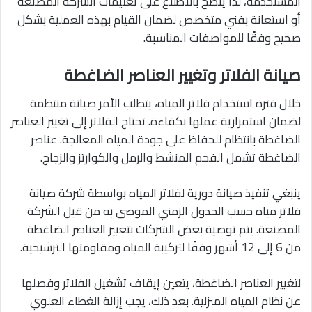
المستخدمة، لذا ينصح بالاطلاع على تعليمات الشركة المصنعة
أو استعانة بفني متخصص لضمان القيام بهذه العملية بشكل
صحيح وفقًا للمواصفات المناسبة.
صيانة الفلاتر وتغيير العناصر الضاغطة
خلال فترة استخدام فلاتر المياه، يتطلب الأمر صيانة منتظمة
لضمان استمرارية عملها بكفاءة. تحتاج الفلاتر إلى تغيير العناصر
الضاغطة بانتظام للحفاظ على جودة المياه المعالجة. عناصر
الضاغطة تشمل الفحم المنشط والرمل والكوارتز والزجاج.
ينبغي تنفيذ صيانة دورية لفلاتر المياه بواسطة شركة صيانة
فلاتر مياه حسب الجدول الزمني الموصى به من قبل الشركة
المصنعة. يتم توصية بعض الشركات بتغيير العناصر الضاغطة
من 6 إلى 12 أشهر وفقًا لتركيبة المياه ومقاومتها الترشيحية.
لتغيير العناصر الضاغطة، يتعين إيقاف تشغيل الفلاتر وفصلها
عن نظام المياه المنزلية. بعد ذلك، يجب إزالة الغطاء العلوي