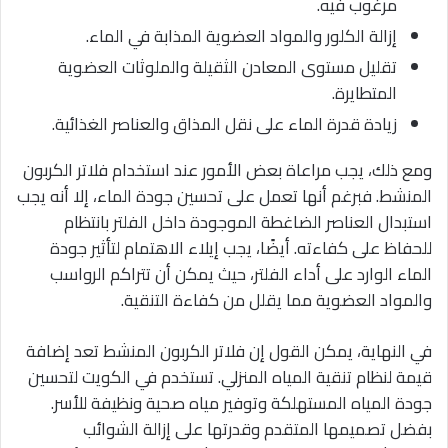
مرغوب فيه.
إزالة الكلور والمواد العضوية المذابة في الماء.
تقليل مستوى المعادن الثقيلة والملوثات العضوية
المتطايرة.
زيادة قدرة الماء على نقل المذاق والعناصر الغذائية.
ومع ذلك، يجب مراعاة بعض الأمور عند استخدام فلاتر الكربون
المنشط. فبرغم أنها تعمل على تحسين جودة الماء، إلا أنه يجب
استبدال العناصر الضاغطة الموجودة داخل الفلتر بانتظام
للحفاظ على كفاءته. أيضًا، يجب إيلاء الاهتمام لتأثير جودة
الماء الوارد على أداء الفلتر، حيث يمكن أن تتراكم الرواسب
والمواد العضوية مما يقلل من كفاءة التنقية.
في النهاية، يمكن القول إن فلاتر الكربون المنشط تعد إضافة
قيمة لنظام تنقية المياه المنزلي. تستخدم في الكويت لتحسين
جودة المياه المستهلكة وتوفير مياه صحية ونظيفة للأسر.
بفضل تصميمها المتقدم وقدرتها على إزالة الشوائب