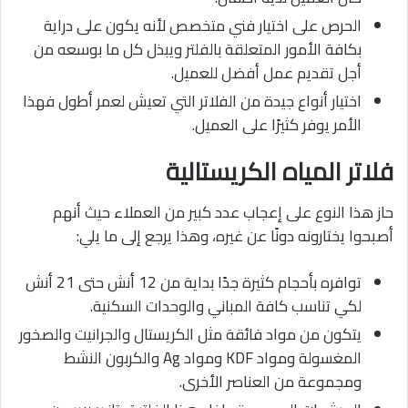
الحرص على اختيار فني متخصص لأنه يكون على دراية
بكافة الأمور المتعلقة بالفلتر ويبذل كل ما بوسعه من
أجل تقديم عمل أفضل للعميل.
اختيار أنواع جيدة من الفلاتر التي تعيش لعمر أطول فهذا
الأمر يوفر كثيرًا على العميل.
فلاتر المياه الكريستالية
حاز هذا النوع على إعجاب عدد كبير من العملاء حيث أنهم
أصبحوا يختارونه دونًا عن غيره، وهذا يرجع إلى ما يلي:
توافره بأحجام كثيرة جدًا بداية من 12 أنش حتى 21 أنش
لكي تناسب كافة المباني والوحدات السكنية.
يتكون من مواد فائقة مثل الكريستال والجرانيت والصخور
المغسولة ومواد KDF ومواد Ag والكربون النشط
ومجموعة من العناصر الأخرى.