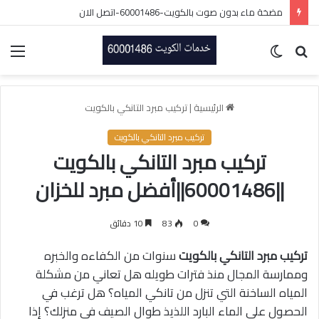
مضخة ماء بدون صوت بالكويت-60001486-اتصل الان
بحث
الوضع
الق
عن
المظلم
الرئيسية
|
تركيب مبرد التانكي بالكويت
تركيب مبرد التانكي بالكويت
تركيب مبرد التانكي بالكويت
||60001486||أفضل مبرد للخزان
0
83
10 دقائق
تركيب مبرد التانكي بالكويت
سنوات من الكفاءه والخبره
وممارسة المجال منذ فترات طويله هل تعاني من مشكلة
المياه الساخنة التي تنزل من تانكي المياه؟ هل ترغب في
الحصول على الماء البارد اللذيذ طوال الصيف في منزلك؟ إذا