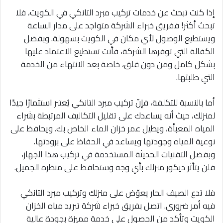
إذا كنت تبحث عن خدمات تركيب مبرد التانكي في الكويت، فلا
تبحث أكثر! ففريق خبراء الشركة متواجد على مدار الساعة
ويستطيع الوصول لأي مكان في الكويت بسهولة. وبفضل
الكفالة التي توفرها الشركة، فأنت تستطيع الاعتماد عليها
بشكل كامل ومن دون قلق، خاصة بعد الانتهاء من الخدمة
التي طلبتها.
أما بالنسبة للتكلفة، فإنّ تركيب مبرد التانكي يُعتبر استثمارًا جيدًا
لمنزلك، حيث أنه يساعدك على تقليل التكاليف المرتبطة بشراء
المياه المعبأة، ويطيل عمر خزان الماء الخاص بك. ويحافظ على
نوعية المياه وجودتها ويساعد في الحفاظ على برودتها.
وبفضل التقنيات الحديثة المستخدمة في تركيب هذا الجهاز،
فلن يتأثر ديكور منزلك بأي وجه وستحافظ على منظره الجميل.
فلا تدع الصيف الحار يعوّض على منزلك وتركيب مبرد التانكي
فيه أمر ضروري. اتصل بفريق خبراء شركة تبريد مياه الخزان
الكويت وتأكد من الحصول على خدمة مميزة بجودة عالية