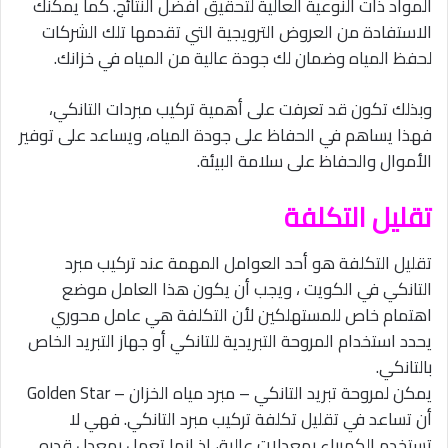
المواد ذات النوعية العالية لتحقيق أفضل النتائج. كما يمكنك
الاستفادة من العروض الترويجية التي تقدمها تلك الشركات
لحفظ المياه وضمان لك جودة عالية من المياه في خزانك.
وبذلك تكون قد تعرفت على أهمية تركيب مبردات التانكي،
فهذا يساهم في الحفاظ على جودة المياه، ويساعد على توفير
الأموال والحفاظ على سلامة البيئة.
تقليل التكلفة
تقليل التكلفة هو أحد العوامل المهمة عند تركيب مبرد
التانكي في الكويت ، ويجب أن يكون هذا العامل موضع
اهتمام خاص للمستهلكين لأن التكلفة هي عامل محوري
يحدد استخدام المروحة التبريدية للتانكي أو جهاز التبريد الخاص
بالتانكي.
يمكن لمروحة تبريد التانكي – مبرد مياه الخزان – Golden Star
أن تساعد في تقليل تكلفة تركيب مبرد التانكي. فهي لا
تستخدم الكهرباء بمعدلات عالية، إذ إنها تعمل بمعدل قدره