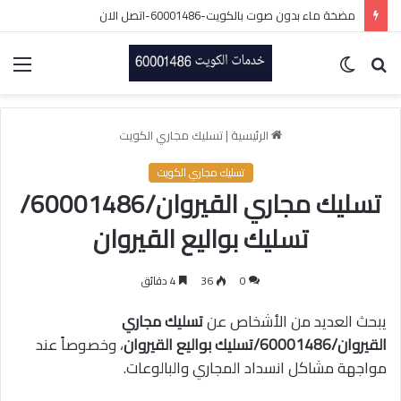
مضخة ماء بدون صوت بالكويت-60001486-اتصل الان
بحث
الوضع
الق
عن
المظلم
الرئيسية
|
تسليك مجاري الكويت
تسليك مجاري الكويت
تسليك مجاري القيروان/60001486/
تسليك بواليع القيروان
0
36
4 دقائق
يبحث العديد من الأشخاص عن
تسليك مجاري
القيروان/60001486/تسليك بواليع القيروان
، وخصوصاً عند
مواجهة مشاكل انسداد المجاري والبالوعات.