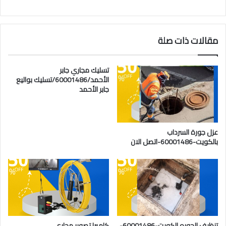
مقالات ذات صلة
تسليك مجاري جابر
الأحمد/60001486/تسليك بواليع
جابر الأحمد
عزل جورة السرداب
بالكويت-60001486-اتصل الان
تنظيف الجوره الكويت-60001486-
كاميرا تصوير مجاري