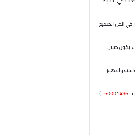
 حدثت في تسليك
 في الحل الصحيح
اء يكون حسن
رواسب والدهون
 (
60001486
)