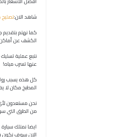
افضل الاسعار بالك
شاهد الان:
تصليح 
كما نهتم بتقديم 
الكشف عن أماكن ا
نتبع عملية تسليك 
عنها تسرب مياه!
كل هذه يسبب روائ
المطبخ مكان لا ي
نحن مستعدون لأي
من الطرق التي سو
ايضا نمتلك سيارة
الان سوف نكون بالقرب