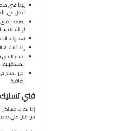
يبدأ فني صحى
تدخل في الأنا
يعتمد الفني ع
لإزالة الانسدا
بعد إزالة الا
إذا كانت هناك
يقدم الفني ن
المستقبلية، 
اخيرا، متاح 
إضافية.
فني تسليك
إذا تكررت مشاكل 
من قبل علي يد مه