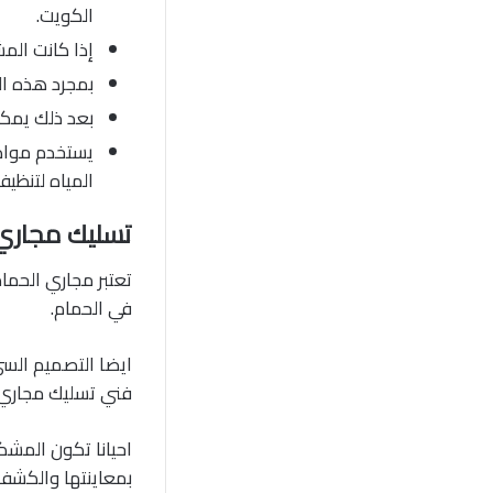
الكويت.
إذا كانت الم
بمجرد هذه ال
بعد ذلك يمكن
يستخدم مواد 
المياه لتنظيف
تسليك مجاري
تعتبر مجاري الحما
في الحمام.
ايضا التصميم السئ
فني تسليك مجاري 
احيانا تكون المش
بمعاينتها والكشف 