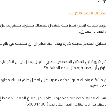
ويت.
مضخات الجوره بالكويت
جودة مقابلة ارخص سعر حيث نستعين بمعدات متطورة مستوردة من ا
نسداد المجاري.
مجاري المطبخ بسرعة كبيرة وهذا لاننا نعلم ان اي مشكلة في بالوعا
ح كريهة في المكان المخصص للطهي! فهل يعقل ان ان نتأخر عليك
فترض أن يحدث فيه مثل هذه المشكلة؟
 مشكلة ونملك فريق محترف مدرب علي افضل طرق تسليك مجاري 
ف نذكرها.
 تسليك مجاري مخصصة ومجهزة بالكامل من جميع المعدات! فقط إذ
 من باب منزلك! اتصل علي رقم ( 60001486).