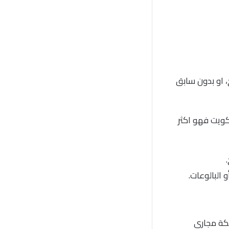
 او بدون سابق
كويت فهو اكثر
 البالوعات.
بكة مجاري