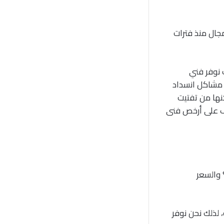
جال منذ فترات
 نوفر فني
مشاكل انسداد
نها من تفتيت
رف على أرخص فنى
والسعر
 لذلك نحن نوفر