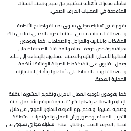
شاملة ودورات تأهيلية تمكنهم من فهم وتنفيذ التقنيات
المتقدمة في العمليات الصرف الصحي.
يقوم فنيي
تسليك مجاري سلوى
بصيانة وإصلاح الأنظمة
والمعدات المستخدمة في عملية الصرف الصحي، بما في ذلك
المضخات والأنابيب والمراجل والصمامات، كما يقومون
بمراقبة وفحص جودة المياه والمخلفات الصحية لضمان
امتثالها للمعايير البيئية والصحية المطلوبة بالإضافة إلى ذلك،
يعمل الفنيون على تنفيذ خطط الصيانة الوقائية للأنظمة
والمعدات بهدف الحفاظ على كفاءتها وتأمين استمرارية
العملية الصحية.
كما يقومون بتوجيه العمال الآخرين وتقديم المشورة التقنية
للإدارة والعملاء، وتعتبر الشركة ملتزمة بتوفير بيئة عمل آمنة
وصحية لفنييها، وتقدم لهم الفرصة للتطوير المهني من خلال
التدريب المستمر وحضور ورش العمل والمؤتمرات المتعلقة
بمجال الصرف الصحي، وبالتالي فنيين
تسليك مجاري سلوى
في