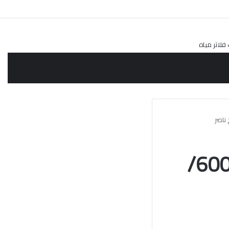
تسليك مجاري صباح ناصر/60001486/