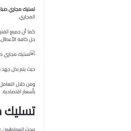
تسليك مجاري صباح ناصر/ 60001486/ تسل
المجاري.
كما أن جميع الفني
حل كافة الأعطال.
حيث يتم بذل جهد ك
ومن خلال التعامل 
بأسعار اقتصادية.
تسليك م
يبحث المواطنون ع