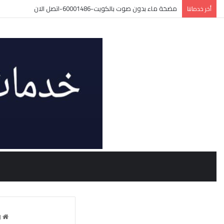
مضخة ماء بدون صوت بالكويت-60001486-اتصل الان
أخر خدماتنا
ا