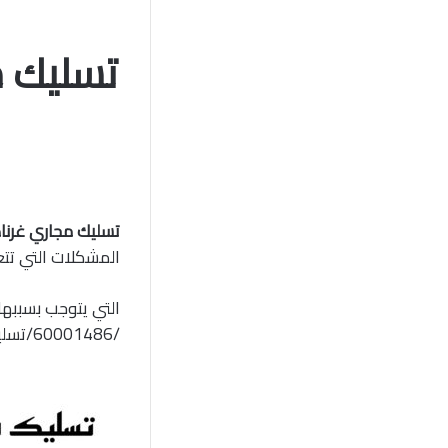
تسليك مجاري غرناطه /60001486/تسليك بواليع
المشكلات التي تت
التي يتوجب بسببه
/60001486/تسليك بواليع غرناطه.