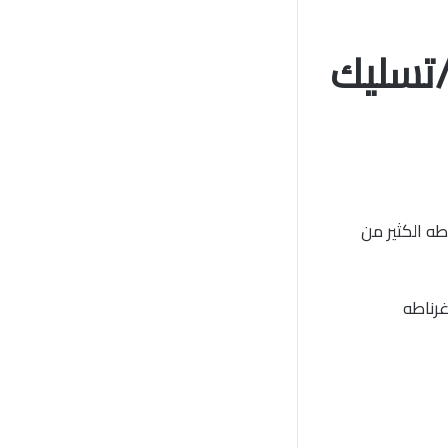
ليك مجاري غرناطه /60001486/تسليك
ه الكثير من
رناطه