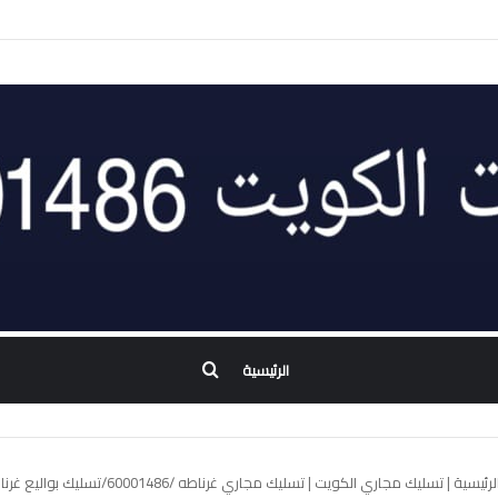
بحث
الرئيسية
عن
لرئيسية
|
تسليك مجاري الكويت
|
تسليك مجاري غرناطه /60001486/تسليك بواليع غرناطه