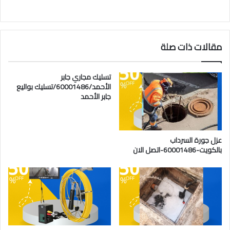
مقالات ذات صلة
تسليك مجاري جابر
الأحمد/60001486/تسليك بواليع
جابر الأحمد
عزل جورة السرداب
بالكويت-60001486-اتصل الان