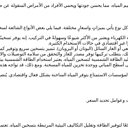
قيم المياه، مما يحسن جودتها ويحمي الأفراد من الأمراض المنقولة عن ط
 نوع يأتي بميزاتٍ واسعارٍ مختلفة. فيما يلي بعض الأنواع الشائعة لسخ
كهرباء ويعتبر من الأكثر شيوعًا وسهولةً في التركيب. إنه يوفر تسخينًا
ًا غير اقتصادي في حالات الاستخدام الكثيرة.
و الغاز السائل (البوتان أو البروبان). تتميز بتسخين سريع وتوفير كمية كب
ك، يتطلب تركيبها توفر مصدر للغاز والتحقق من سلامة التوصيلات وال
د الطاقة الشمسية لتسخين المياه. يعتبر استخدام الطاقة الشمسية بيئي
أسطح المباني ووحدة تخزين للمياه المسخنة. ومع ذلك، قد تواجه هذه 
لمؤسسات الاستمتاع بتوفر المياه الساخنة بشكل فعال واقتصادي. يُنصح 
 وعوامل تحديد السعر.
ًا لتوفير الطاقة وتقليل التكاليف البيئية المرتبطة بتسخين المياه. تع