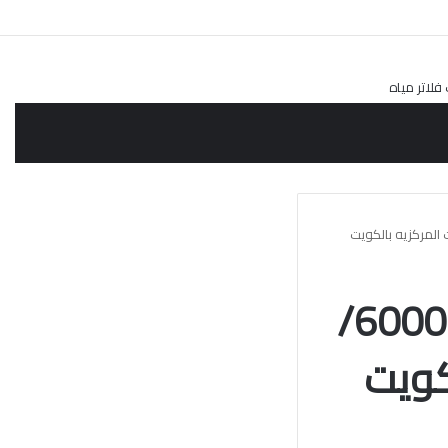
فني صيانة سخانات بالكويت/60001486/
كويت