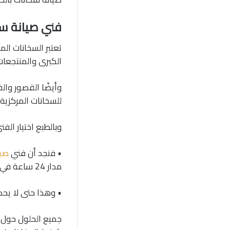
فني صيانة س
تعتبر السخانات ا
الكبرى والمنتجعات
وأيضًا القصور وال
للسخانات المركزية 
وبالطبع اختيار ال
• فنجد أن فني
صيا
مدار 24 ساعة في اليوم.
• وهذا حتى لا يح
جميع الحلول حول 