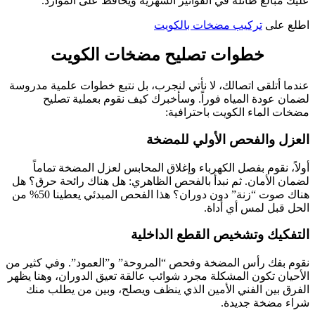
عليك مبالغ طائلة في الفواتير الشهرية ويحافظ على الموارد.
اطلع على
تركيب مضخات بالكويت
خطوات تصليح مضخات الكويت
عندما أتلقى اتصالك، لا نأتي لنجرب، بل نتبع خطوات علمية مدروسة
لضمان عودة المياه فوراً. وسأخبرك كيف نقوم بعملية تصليح
مضخات الماء الكويت باحترافية:
العزل والفحص الأولي للمضخة
أولاً، نقوم بفصل الكهرباء وإغلاق المحابس لعزل المضخة تماماً
لضمان الأمان. ثم نبدأ بالفحص الظاهري: هل هناك رائحة حرق؟ هل
هناك صوت “زنة” دون دوران؟ هذا الفحص المبدئي يعطينا 50% من
الحل قبل لمس أي أداة.
التفكيك وتشخيص القطع الداخلية
نقوم بفك رأس المضخة وفحص “المروحة” و”العمود”. وفي كثير من
الأحيان تكون المشكلة مجرد شوائب عالقة تعيق الدوران، وهنا يظهر
الفرق بين الفني الأمين الذي ينظف ويصلح، وبين من يطلب منك
شراء مضخة جديدة.