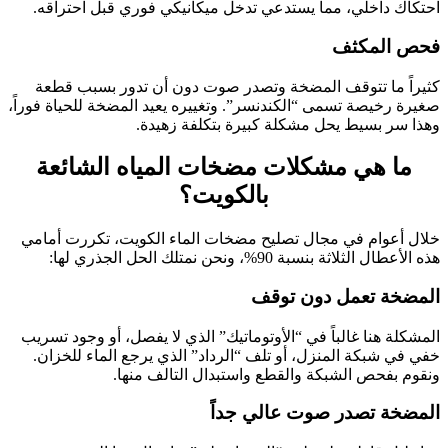
احتكاك داخلي، مما يستدعي تدخل ميكانيكي فوري قبل احتراقه.
فحص المكثف
كثيراً ما تتوقف المضخة وتصدر صوت دون أن تدور بسبب قطعة
صغيرة رخيصة تسمى “الكندنسر”. وتغييره يعيد المضخة للحياة فوراً،
وهذا سر بسيط يحل مشكلة كبيرة بتكلفة زهيدة.
ما هي مشكلات مضخات المياه الشائعة
بالكويت؟
خلال أعوام في مجال تصليح مضخات الماء الكويت، تكررت أمامي
هذه الأعطال الثلاثة بنسبة 90%، ونحن نمتلك الحل الجذري لها:
المضخة تعمل دون توقف
المشكلة هنا غالباً في “الأوتوماتيك” الذي لا يفصل، أو وجود تسريب
خفي في شبكة المنزل، أو تلف “الرداد” الذي يرجع الماء للخزان.
ونقوم بفحص الشبكة والقطع واستبدال التالف منها.
المضخة تصدر صوت عالي جداً