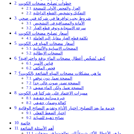
خطوات تصليح مضخات الكويت
العزل والفحص الأولي للمضخة
التفكيك وتشخيص القطع الداخلية
شروط يجب توافرها في شركة فني صحي
الأمانة والمصداقية في التشخيص
سرعة الاستجابة وتوفر قطع الغيار
أسعار تصليح مضخات الكويت
تكلفة قطع الغيار مقابل اليد العاملة
أسعار مضخات المياه في الكويت
المضخات الإسبانية والألمانية
المضخات الإيطالية
كيف نُشخّص أعطال مضخات الماء بدقة واحترافية؟
قياس الأمبير
فحص المكثف
ما هي مشكلات مضخات المياه الشائعة بالكويت؟
المضخة تعمل دون توقف
المضخة تصدر صوت عالي جداً
المضخة تعمل ولكن الماء ضعيف
مميزات الاعتماد على شركتنا في الكويت
خبرة ميدانية حقيقية
كفالة وضمان حقيقي
خدمة ما بعد التصليح: اختبار الأداء وتقديم النصائح الوقائية
اختبار الضغط الفعلي
نصائح ذهبية للصيانة
خاتمة
أهم الأسئلة الشائعة
ما هي الأعطال الأكثر شيوعاً التي تعالجونها في مضخات