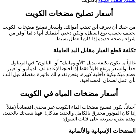
تصليح ضعف المياه
بالكويت
أسعار تصليح مضخات الكويت
من حقك أن تعرف أين تذهب أموالك. وأسعار تصليح مضخات الكويت
تختلف بحسب نوع العطل، ولكن دعني أطمئنك أنها دائماً أوفر من
شراء مضخة جديدة إذا كان العطل بسيط.
تكلفة قطع الغيار مقابل اليد العاملة
غالباً ما تكون تكلفة تبديل “الأوتوماتيك” أو “البالون” في المتناول
جداً. والسعر يرتفع قليلاً فقط إذا احتجنا لإعادة لف الدينامو أو تغيير
قطع ميكانيكية داخلية كبيرة. ونحن نقدم لك فاتورة مفصلة قبل البدء
بأي عمل لضمان المصداقية.
أسعار مضخات المياه في الكويت
أحياناً، يكون تصليح مضخات الماء الكويت غير مجدي اقتصادياً (مثلاً
إذا كان الموتور محترق بالكامل والحديد متآكل). فهنا ننصحك بالجديد،
وهذه نظرة سريعة على فئات السوق:
المضخات الإسبانية والألمانية