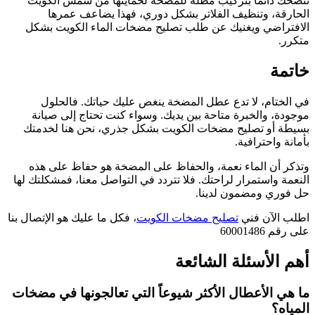
ننصحك دائماً بتركيب مظلة للمضخة لحمايتها من شمس الكويت
الحارقة، وتنظيف الفلاتر بشكل دوري، فهذا يضاعف عمرها
الافتراضي ويغنيك عن طلب تصليح مضخات الماء الكويت بشكل
متكرر.
خاتمة
في الختام، لا تدع عطل المضخة ينغص عليك حياتك. فالحلول
موجودة، والخبرة متاحة بين يديك. وسواء كنت تحتاج إلى صيانة
بسيطة أو تصليح مضخات الكويت بشكل جذري، نحن هنا لخدمتك
بأمانة واحترافية.
وتذكر أن الماء نعمة، والحفاظ على المضخة هو حفاظ على هذه
النعمة واستمرار لراحتك. فلا تتردد في التواصل معنا، فمشكلتك لها
حل فوري ومضمون لدينا.
اطلب الآن فني
تصليح مضخات الكويت
، فكل ما عليك هو الإتصال بنا
على رقم 60001486
أهم الأسئلة الشائعة
ما هي الأعطال الأكثر شيوعاً التي تعالجونها في مضخات
المياه؟