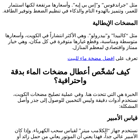
مثل “جراندفوس” و”إس بي إيه”. وأسعارها مرتفعة لكنها استثمار
للعمر، وتتميز بالهدوء التام والذكاء في تنظيم الضغط وتوفير الطاقة.
المضخات الإيطالية
مثل “كالبيدا” و”بيدرولو”. وهي الأكثر انتشاراً في الكويت، وأسعارها
متوسطة ومناسبة، وقطع غيارها متوفرة في كل مكان، وهي خيار
ممتاز واقتصادي لمعظم المنازل.
تعرف على
افضل مضخة ماء للبيت
كيف نُشخّص أعطال مضخات الماء بدقة
واحترافية؟
الخبرة هي التي تتحدث هنا. وفي عملية تصليح مضخات الكويت،
نستخدم أدوات دقيقة وليس التخمين للوصول إلى جذر وأصل
المشكلة:
قياس الأمبير
نستخدم جهاز “الكلامب ميتر” لقياس سحب الكهرباء. وإذا كان
الأمبير عالي جداً، فهذا يعني أن الموتور يعاني من حمل زائد أو