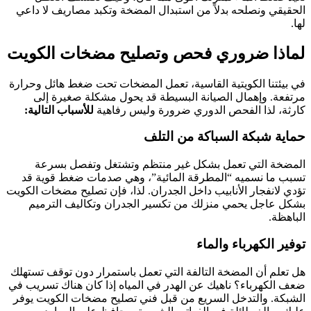
الحقيقي ونصلحه بدلاً من استبدال المضخة وتكبد مصاريف لا داعي
لها.
لماذا ضروري فحص وتصليح مضخات الكويت
في بيئتنا الكويتية القاسية، تعمل المضخات تحت ضغط هائل وحرارة
مرتفعة. وإهمال الصيانة البسيطة قد يحول مشكلة صغيرة إلى
كارثة، لذا الفحص الدوري ضرورة وليس رفاهية
للأسباب التالية:
حماية شبكة السباكة من التلف
المضخة التي تعمل بشكل غير منتظم وتشتغل وتفصل بسرعة
تسبب ما نسميه “المطرقة المائية”، وهي صدمات ضغط قوية قد
تؤدي لانفجار الأنابيب داخل الجدران. لذا، فإن تصليح مضخات الكويت
بشكل عاجل يحمي منزلك من تكسير الجدران وتكاليف الترميم
الباهظة.
توفير الكهرباء والماء
هل تعلم أن المضخة التالفة التي تعمل باستمرار دون توقف تستهلك
ضعف الكهرباء؟ ناهيك عن الهدر في المياه إذا كان هناك تسريب في
الشبكة. والتدخل السريع من قبل فني تصليح مضخات الكويت يوفر