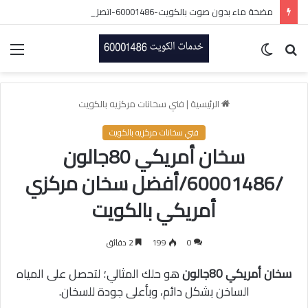
مضخة ماء بدون صوت بالكويت-60001486-اتصل الان
بحث
الوضع
الق
عن
المظلم
الرئيسية
|
فني سخانات مركزيه بالكويت
فني سخانات مركزيه بالكويت
سخان أمريكي 80جالون
/60001486/أفضل سخان مركزي
أمريكي بالكويت
0
199
2 دقائق
سخان أمريكي 80جالون
هو حلك المثالي؛ لتحصل على المياه
الساخن بشكل دائم، وبأعلى جودة للسخان.