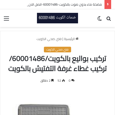
مضخة ماء بدون صوت بالكويت-60001486-اتصل الان
بحث
الوضع
الق
عن
المظلم
الرئيسية
|
فني صحي الكويت
فني صحي الكويت
تركيب بواليع بالكويت/60001486/
تركيب غطاء غرفة التفتيش بالكويت
0
52
2 دقائق