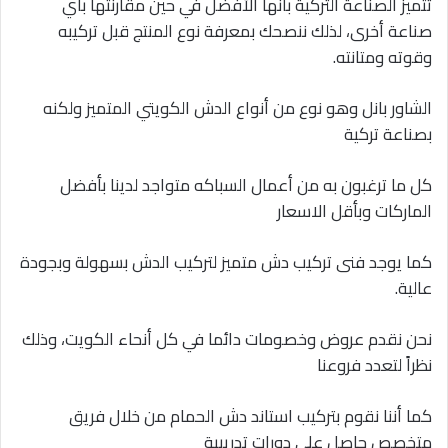
تتميز الصناعة التركية بأنها الأفضل في حين مقارنتها بأي
صناعة أخرى، لذلك ننصحك بمعرفة نوع المنتج قبل تركيبه
وقوته ومتانته.
الشاور بانل وهو نوع من أنواع الدش الكويتي المتميز ولكنه
بصناعة تركية
كل ما ترغبون به من أعمال السباكه متواجد لدينا بأفضل
الماركات وبأقل الاسعار
كما يوجد فنى تركيب دش متميز لتركيب الدش بسهولة وبجودة
عالية.
نحن نقدم عروض وخصومات دائما في كل أنحاء الكويت، وذلك
نظراً لتعدد فروعنا
كما أننا نقوم بتركيب استاند دش الحمام من خلال فريق
متخصص حاصل على دورات تدريبية