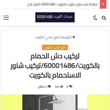
مضخة ماء بدون صوت بالكويت-60001486-اتصل الان
بحث
الوضع
الق
عن
المظلم
الرئيسية
|
فني صحي الكويت
فني صحي الكويت
تركيب دش الحمام
بالكويت/60001486/تركيب شاور
الاستحمام بالكويت
0
145
2 دقائق