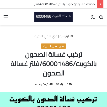
مضخة ماء بدون صوت بالكويت-60001486-اتصل الان
بحث
الوضع
الق
عن
المظلم
الرئيسية
|
فني صحي الكويت
فني صحي الكويت
تركيب غسالة الصحون
بالكويت/60001486/فلتر غسالة
الصحون
0
87
دقيقة واحدة