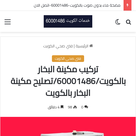
مضخة ماء بدون صوت بالكويت-60001486-اتصل الان
بحث
الوضع
الق
عن
المظلم
الرئيسية
|
فني صحي الكويت
فني صحي الكويت
تركيب مكينة البخار
بالكويت/60001486/تصليح مكينة
البخار بالكويت
0
98
4 دقائق