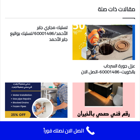
مقالات ذات صلة
تسليك مجاري جابر
الأحمد/60001486/تسليك بواليع
جابر الأحمد
عزل جورة السرداب
بالكويت-60001486-اتصل الان
فني صحي الخيران/60001486/رقم
صحي جمعية الزهراء الكويت
صحي بالخيران
||60001486||سباك جمعية الزهراء
اتصل الان نصلك فوراً