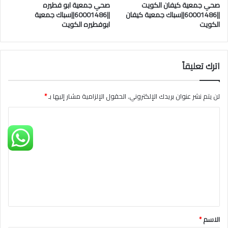
صحي جمعية كيفان الكويت
صحي جمعية ابو فطيره
||60001486||سباك جمعية كيفان
||60001486||سباك جمعية
الكويت
ابوفطيره الكويت
اترك تعليقاً
لن يتم نشر عنوان بريدك الإلكتروني.
الحقول الإلزامية مشار إليها بـ
*
ا
ل
ت
ع
ل
ي
ق
الاسم
*
*