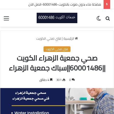
مضخة ماء بدون صوت بالكويت-60001486-اتصل الان
بحث
الوضع
الق
عن
المظلم
الرئيسية
|
فني صحي الكويت
فني صحي الكويت
صحي جمعية الزهراء الكويت
||60001486||سباك جمعية الزهراء
0
301
4 دقائق