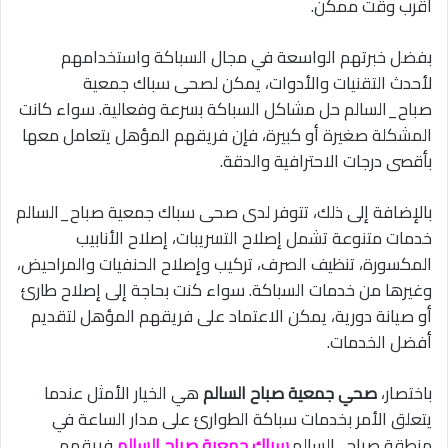
أقرب وقت ممكن.
بفضل خبرتهم الواسعة في مجال السباكة واستخدامهم
لأحدث التقنيات والأدوات، يمكن لصحى سباك جمعية
صباح_السالم حل مشاكل السباكة بسرعة وفعالية. سواء كانت
المشكلة صغيرة أو كبيرة، فإن فريقهم المؤهل يتعامل معها
بأقصى درجات الاحترافية والدقة.
بالإضافة إلى ذلك، تتوفر لدى صحى سباك جمعية صباح_السالم
خدمات متنوعة تشمل إصلاح التسريبات، إصلاح الأنابيب
المكسورة، تنظيف الصرف، تركيب وإصلاح الحنفيات والمراحيض،
وغيرها من خدمات السباكة. سواء كنت بحاجة إلى إصلاح طارئ
أو صيانة دورية، يمكن الاعتماد على فريقهم المؤهل لتقديم
أفضل الخدمات.
باختصار،
صحي جمعية صباح السالم
هي الخيار الأمثل عندما
يتعلق الأمر بخدمات سباكة الطوارئ على مدار الساعة في
منطقة صباح_السالم.
سباك جمعية صباح السالم
فريقهم