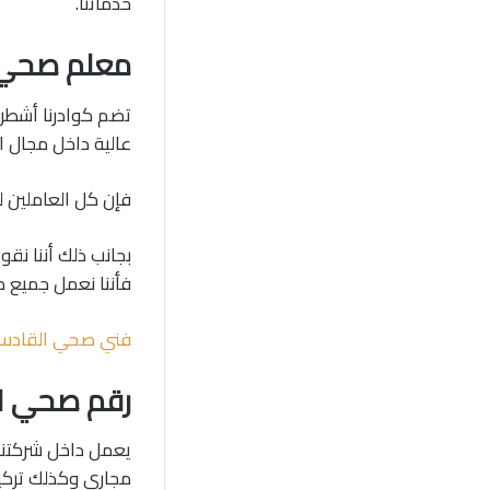
خدماتنا.
معلم صحي ا
تضم كوادرنا أشطر
عالية داخل مجال ا
فإن كل العاملين ل
بجانب ذلك أننا نق
فأننا نعمل جميع ك
فني صحي القادس
رقم صحي ال
يعمل داخل شركتنا 
مجاري وكذلك تركي