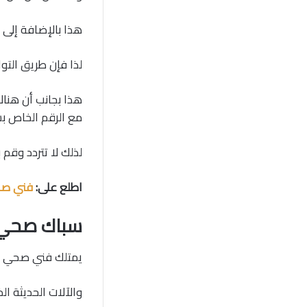
هذا بالإضافة إلى ت
لذا فإن طريق التو
هذا بجانب أن هناك
مع الرقم الخاص ب
لذلك لا تتردد وقم 
اطلع على:
فني صح
سباك صحي ا
يمتلك فني صحي الفحيحيل بالكويت/60001486/س
والآلات الحديثة ا