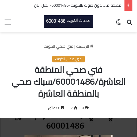
مضخة ماء بدون صوت بالكويت-60001486-اتصل الان
بحث
الوضع
الق
عن
المظلم
الرئيسية
|
فني صحي الكويت
فني صحي الكويت
فني صحي المنطقة
العاشرة/60001486/سباك صحي
بالمنطقة العاشرة
0
37
6 دقائق