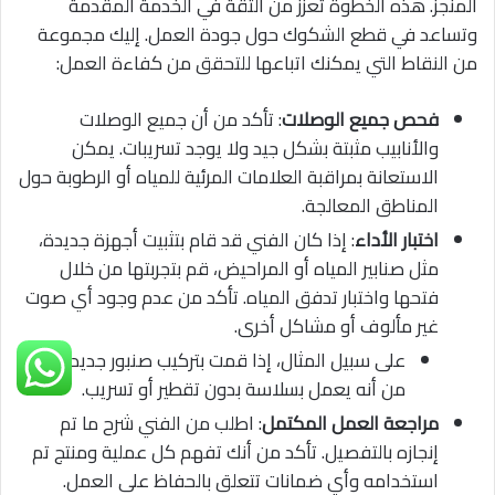
المنجز. هذه الخطوة تعزز من الثقة في الخدمة المقدمة
وتساعد في قطع الشكوك حول جودة العمل. إليك مجموعة
من النقاط التي يمكنك اتباعها للتحقق من كفاءة العمل:
فحص جميع الوصلات
: تأكد من أن جميع الوصلات
والأنابيب مثبتة بشكل جيد ولا يوجد تسريبات. يمكن
الاستعانة بمراقبة العلامات المرئية للمياه أو الرطوبة حول
المناطق المعالجة.
اختبار الأداء
: إذا كان الفني قد قام بتثبيت أجهزة جديدة،
مثل صنابير المياه أو المراحيض، قم بتجربتها من خلال
فتحها واختبار تدفق المياه. تأكد من عدم وجود أي صوت
غير مألوف أو مشاكل أخرى.
على سبيل المثال، إذا قمت بتركيب صنبور جديد، تأكد
من أنه يعمل بسلاسة بدون تقطير أو تسريب.
مراجعة العمل المكتمل
: اطلب من الفني شرح ما تم
إنجازه بالتفصيل. تأكد من أنك تفهم كل عملية ومنتج تم
استخدامه وأي ضمانات تتعلق بالحفاظ على العمل.