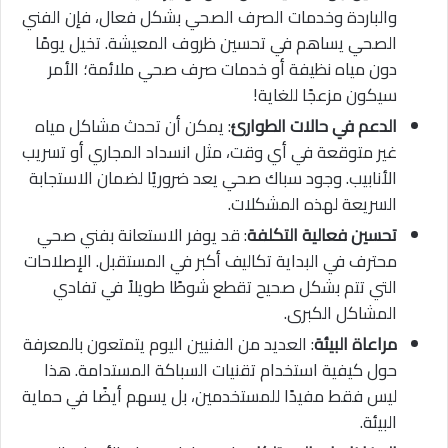
والباردة وخدمات الصرف الصحي بشكل فعال، فإن الفني
الصحي يساهم في تحسين ظروف المعيشة. تخيل يومًا
دون مياه نظيفة أو خدمات صرف صحي ملائمة؛ الأمر
سيكون مزعجًا للغاية!
الدعم في حالات الطوارئ
: يمكن أن تحدث مشاكل مياه
غير متوقعة في أي وقت، مثل انسداد المجاري أو تسريب
الأنابيب. وجود سباك صحي يعد ضروريًا لضمان الاستجابة
السريعة لهذه المشكلات.
تحسين فعالية التكلفة
: قد يوفر الاستعانة بفني صحي
محترف في البداية تكاليف أكبر في المستقبل. الإصلاحات
التي تتم بشكل صحيح تقطع شوطًا طويلاً في تفادي
المشاكل الكبرى.
مراعاة البيئة
: العديد من الفنيين اليوم يتمتعون بالمعرفة
حول كيفية استخدام تقنيات السباكة المستدامة. هذا
ليس فقط مفيدًا للمستخدمين، بل يسهم أيضًا في حماية
البيئة.