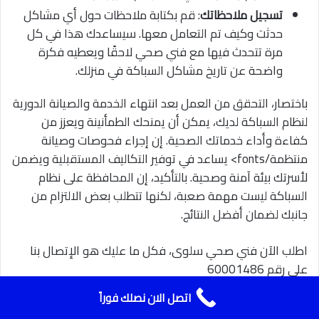
تسجيل ملاحظاتك
: قم بكتابة ملاحظات حول أي مشاكل
حدثت وكيف تم التعامل معها. سيساعدك هذا في كل
مرة تتحدث فيها مع فني صحي لاحقًا ويعطيه فكرة
واضحة عن تاريخ مشاكل السباكة في منزلك.
باختصار، التحقق من العمل بعد انتهاء الخدمة والصيانة الدورية
لنظام السباكة لديك، يمكن أن يمنحك الطمأنينة ويعزز من
كفاءة وأداء خدماتك الصحية. إن إجراء فحوصات وصيانة
منتظمة/fonts> يساعد في توفير التكاليف المستقبلية ويضمن
لأسرتك بيئة آمنة وصحية. بالتأكيد، إن المحافظة على نظام
السباكة ليست مهمة صعبة، لكنها تتطلب بعض الالتزام من
جانبك لضمان أفضل النتائج.
اطلب الآن فني صحي سلوى، فكل ما عليك هو الإتصال بنا
على رقم 60001486
اتصل الان نصلك فوراً
أهم الأسئلة الشائعة