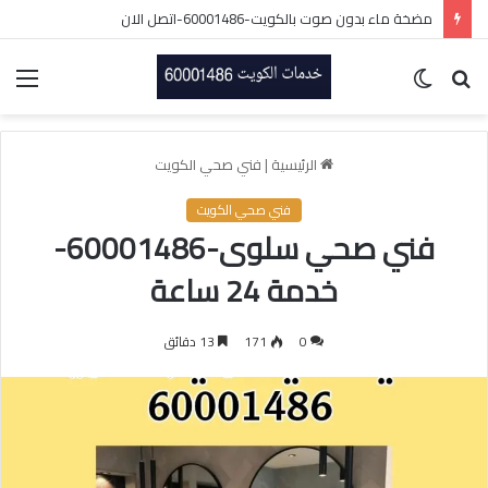
تصليح سخانات مركزيه الكويت/60001486/فني سخانات بالكويت
بحث
الوضع
الق
عن
المظلم
الرئيسية
|
فني صحي الكويت
فني صحي الكويت
فني صحي سلوى-60001486-
خدمة 24 ساعة
0
171
13 دقائق