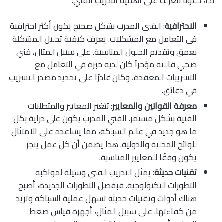
لذا، دعونا نتعرف على أهمية التدريب الفني:
الاحترافية
: الفني المدرب بشكل صحيح يكون أكثر احترافية
في التعامل مع المشكلات. يعرف كيفية تحليل المشكلة
بعمق وتقديم الحلول المناسبة. على سبيل المثال، فني
صحي قابلته مؤخراً كان لديه خبرة في التعامل مع
التسريبات المعقدة، وكان قادرًا على تحديد مصدر التسريب
في دقائق.
معرفة القوانين والمعايير
: تتغير المعايير والمتطلبات
الفنية بشكل مستمر. الفني المدرب يكون على دراية بكل
ما هو جديد في عالم السباكة، مما يساعده على الامتثال
للوائح المحلية والدولية. هذا يضمن أن كل عمل ينجز
يكون وفقًا للمعايير المناسبة.
تقنيات حديثة
: يمثل التدريب الفني وسيلة لمواكبة
التطورات التكنولوجية. فبفضل التطورات الجديدة، أصبح
هناك أدوات وتقنيات حديثة تسهل عملية السباكة وتزيد
من كفاءتها. على سبيل المثال، أجهزة قياس ضغط