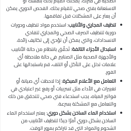
الصحية في منزلك. يمكنك القيام بذلك بنفسك أو
الاستعانة بفني صحي للقيام بذلك. الفحص الدوري يمكن
أن يعثر على المشكلات قبل تفاقمها.
تنظيف المجاري والأنابيب
: استخدم مواد تنظيف ودورات
دورية لتنظيف الصرف الصحي والمجاري لتفادي
الانسدادات، والتي يمكن أن تؤدي إلى تكاليف زائدة.
استبدال الأجزاء التالفة
: تَحقّق بانتظام من حالة الأنابيب
والأجهزة الصحية مثل الصنابير. في حالة ملاحظة أي
علامات تدلل على التآكل أو التلف، قم باستبدالها على
الفور.
التعامل مع الأعلام المبكرة
: إذا لاحظت أي صيانة أو
تغييرات في الأداء مثل تسريبات أو رفع غير اعتيادي في
فواتير المياه، يجب استدعاء فني صحي للتحقق من ذلك
والتعامل مع المشكلة بسرعة.
استخدام الماء الساخن بشكل دوري
: يعتبر استخدام الماء
الساخن بشكل دوري أمرًا جيدًا لتنظيف الأنابيب من
الشحوم والمواد التي قد تتراكم بمرور الوقت.