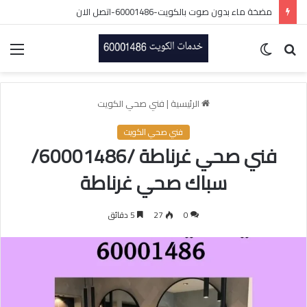
مضخة ماء بدون صوت بالكويت-60001486-اتصل الان
بحث
الوضع
الق
عن
المظلم
الرئيسية
|
فني صحي الكويت
فني صحي الكويت
فني صحي غرناطة /60001486/
سباك صحي غرناطة
0
27
5 دقائق