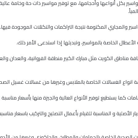
اسير بكل أنواعها وأحجامها، مع توفير مواسير ذات حة وخامة عالي
ياً.
سير والمجاري المكتومة نتيجة التراكمات والتكتلات الموجودة فيها.
لأعطال الخاصة بالمواسير، وتبديلها إذا استدعى الأمر ذلك.
ة مناطق الكويت مثل مبارك الكبير منطقة الفروانية، والعدان والع
ة انواع الغسالات الخاصة بالملابس وغيرها من غسالات غسيل الصح
ات كما يستطيع توفير الأنواع العالية والجيزة منها بٱسعار مناسبة جد
ر الأصلية و المناسبة للقيام بأعمال التصليح والتركيب باسعار مناسب
ت الصحية الخاصة بالحمامات والمطابخ، والجاكوزي وغيرها من الأدوا