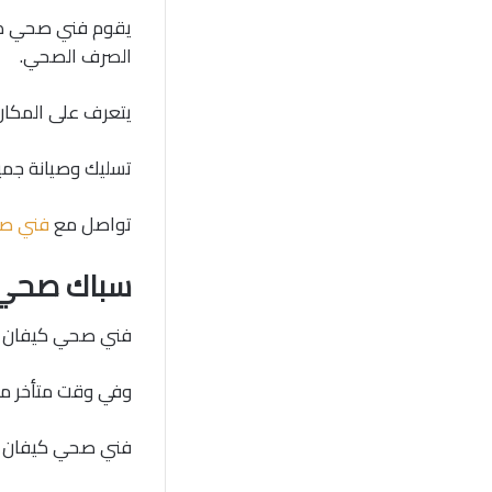
يقوم فني صحي كيف
الصرف الصحي.
يتعرف على المكان 
تسليك وصيانة جمي
تواصل مع
فني صح
سباك صحي 
فني صحي كيفان /60001486/ سباك صحي كيفان، إذا واجهتك مشكلة انسداد المجارى فى ال
وفي وقت متأخر من
فني صحي كيفان يست