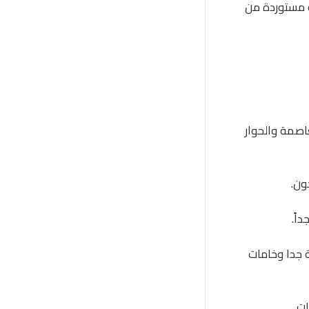
ة مستوردة من
اصمة والحوار
ون.
اً.
ة جدا وخامات
ت.