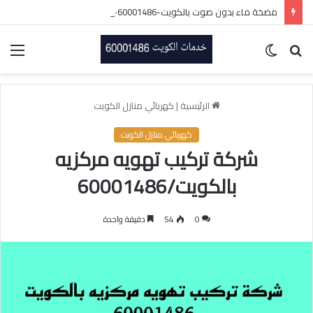
مضخة ماء بدون صوت بالكويت-60001486-اتصل الان
بحث
الوضع
الق
عن
المظلم
الرئيسية
|
كهربائي منازل الكويت
كهربائي منازل الكويت
شركة تركيب تهويه مركزيه
بالكويت/60001486
0
54
دقيقة واحدة