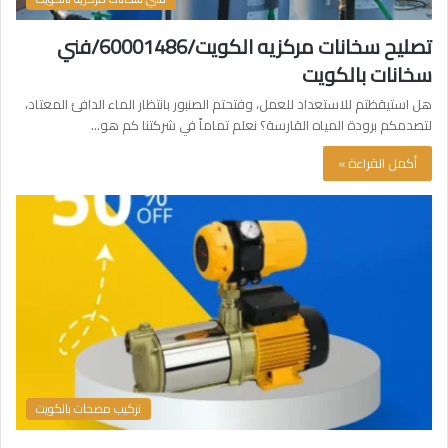
تصليح سخانات مركزيه الكويت/60001486/فني
سخانات بالكويت
هل استيقظتم للاستعداد للعمل، وفتحتم الصنبور بانتظار الماء الدافئ المعتاد،
لتصدمكم برودة المياه القارسة؟ نعلم تماماً في شركتنا كم هو…
أكمل القراءة »
تركيب مضخات بالكويت