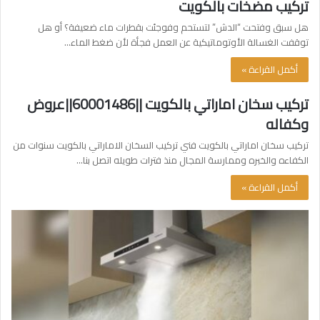
تركيب مضخات بالكويت
هل سبق وفتحت “الدش” لتستحم وفوجئت بقطرات ماء ضعيفة؟ أو هل
توقفت الغسالة الأوتوماتيكية عن العمل فجأة لأن ضغط الماء…
أكمل القراءة »
تركيب سخان اماراتي بالكويت ||60001486||عروض
وكفاله
تركيب سخان اماراتي بالكويت فني تركيب السخان الاماراتي بالكويت سنوات من
الكفاءه والخبره وممارسة المجال منذ فترات طويله اتصل بنا…
أكمل القراءة »