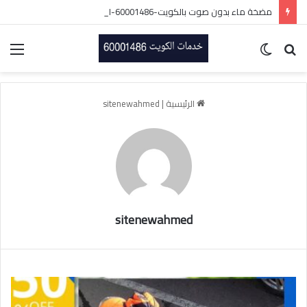
مضخة ماء بدون صوت بالكويت-60001486-اتصل الان
بحث
الوضع
الق
عن
المظلم
الرئيسية
|
sitenewahmed
sitenewahmed